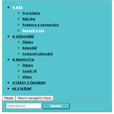
O NÁS
O projektu
Náš tým
Podpora a spolupráce
Napsali o nás
O OČKOVÁNÍ
Články
Kalendář
Cestovní očkování
O NEMOCÍCH
Články
Covid-19
Videa
OTÁZKY Z ČEKÁRNY
KE STAŽENÍ
Hledat
Hlavní navigační menu