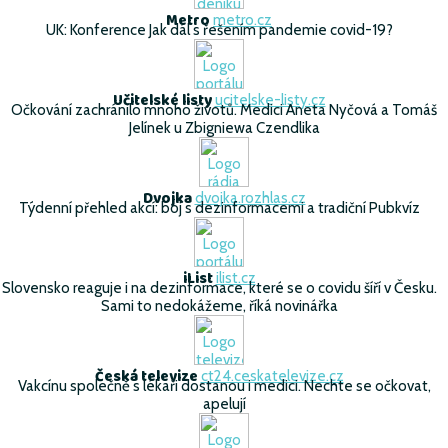
Metro
metro.cz
UK: Konference Jak dál s řešením pandemie covid-19?
Učitelské listy
ucitelske-listy.cz
Očkování zachránilo mnoho životů. Medici Aneta Nyčová a Tomáš
Jelínek u Zbigniewa Czendlika
Dvojka
dvojka.rozhlas.cz
Týdenní přehled akcí: boj s dezinformacemi a tradiční Pubkvíz
iList
ilist.cz
Slovensko reaguje i na dezinformace, které se o covidu šíří v Česku.
Sami to nedokážeme, říká novinářka
Česká televize
ct24.ceskatelevize.cz
Vakcínu společně s lékaři dostanou i medici. Nechte se očkovat,
apelují