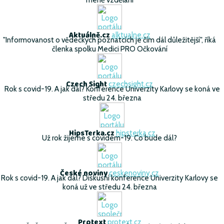
Aktuálně.cz
alktualne.cz
"Informovanost o vědeckých poznatcích je čím dál důležitější", říká
členka spolku Medici PRO Očkování
Czech Sight
czechsight.cz
Rok s covid-19. A jak dál? Konference Univerzity Karlovy se koná ve
středu 24. března
HipsTerka.cz
hipsterka.cz
Už rok žijeme s covidem-19. Co bude dál?
České noviny
ceskenoviny.cz
Rok s covid-19. A jak dál? Diskusní konference Univerzity Karlovy se
koná už ve středu 24. března
Protext
protext.cz