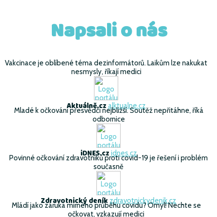
Napsali o nás
Vakcinace je oblíbené téma dezinformátorů. Laikům lze nakukat
nesmysly, říkají medici
Aktuálně.cz
alktualne.cz
Mladé k očkování přesvědčí nejbližší. Soutěž nepřitáhne, říká
odbornice
iDNES.cz
idnes.cz
Povinné očkování zdravotníků proti covid-19 je řešení i problém
současně
Zdravotnický deník
zdravotnickydenik.cz
Mládí jako záruka mírného průběhu covidu? Omyl! Nechte se
očkovat, vzkazují medici