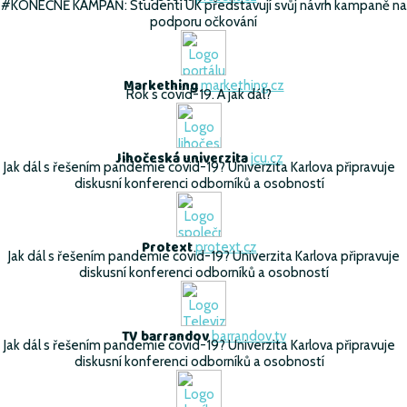
#KONEČNĚ KAMPAŇ: Studenti UK představují svůj návrh kampaně na
podporu očkování
Markething
markething.cz
Rok s covid-19. A jak dál?
Jihočeská univerzita
jcu.cz
Jak dál s řešením pandemie covid-19? Univerzita Karlova připravuje
diskusní konferenci odborníků a osobností
Protext
protext.cz
Jak dál s řešením pandemie covid-19? Univerzita Karlova připravuje
diskusní konferenci odborníků a osobností
TV barrandov
barrandov.tv
Jak dál s řešením pandemie covid-19? Univerzita Karlova připravuje
diskusní konferenci odborníků a osobností