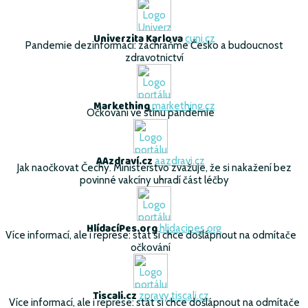
Univerzita Karlova
cuni.cz
Pandemie dezinformací: zachraňme Česko a budoucnost
zdravotnictví
Markething
markething.cz
Očkování ve stínu pandemie
AAzdraví.cz
aazdravi.cz
Jak naočkovat Čechy. Ministerstvo zvažuje, že si nakažení bez
povinné vakcíny uhradí část léčby
HlídacíPes.org
hlidacipes.org
Více informací, ale i represe: stát si chce došlápnout na odmítače
očkování
Tiscali.cz
zpravy.tiscali.cz
Více informací, ale i represe: stát si chce došlápnout na odmítače