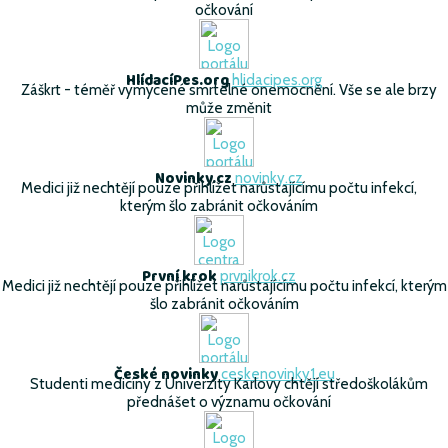
očkování
HlídacíPes.org
hlidacipes.org
Záškrt - téměř vymýcené smrtelné onemocnění. Vše se ale brzy
může změnit
Novinky.cz
novinky.cz
Medici již nechtějí pouze přihlížet narůstajícímu počtu infekcí,
kterým šlo zabránit očkováním
První krok
prvnikrok.cz
Medici již nechtějí pouze přihlížet narůstajícímu počtu infekcí, kterým
šlo zabránit očkováním
České novinky
ceskenovinky1.eu
Studenti medicíny z Univerzity Karlovy chtějí středoškolákům
přednášet o významu očkování