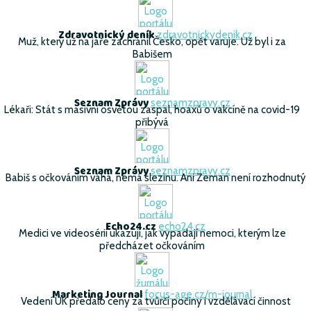
Zdravotnický deník
zdravotnickydenik.cz
Muž, který už na jaře zachránil Česko, opět varuje. Už byl i za
Babišem
Seznam Zprávy
seznamzpravy.cz
Lékaři: Stát s masivní osvětou zaspal, hoaxů o vakcíně na covid-19
přibývá
Seznam Zprávy
seznamzpravy.cz
Babiš s očkováním váhá, nemá slezinu. Ani Zeman není rozhodnutý
Echo24.cz
echo24.cz
Medici ve videosérii ukazují, jak vypadají nemoci, kterým lze
předcházet očkováním
Marketing Journal
focus-age.cz/m-journal
Vedení UK předalo ceny za tvůrčí počiny i vzdělávací činnost