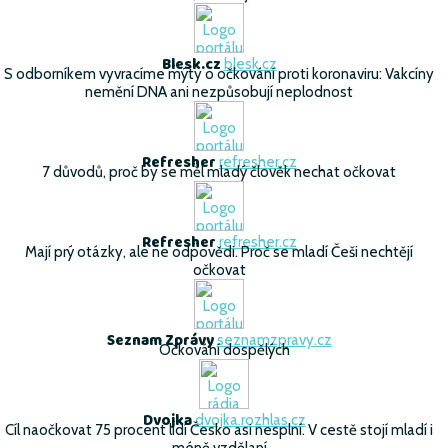
Blesk.cz
blesk.cz
S odborníkem vyvracíme mýty o očkování proti koronaviru: Vakcíny
nemění DNA ani nezpůsobují neplodnost
Refresher
refresher.cz
7 důvodů, proč by se měl mladý člověk nechat očkovat
Refresher
refresher.cz
Mají prý otázky, ale ne odpovědi. Proč se mladí Češi nechtějí
očkovat
Seznam Zprávy
seznamzpravy.cz
Očkování dospělých
Dvojka
dvojka.rozhlas.cz
Cíl naočkovat 75 procent lidí Česko asi nesplní. V cestě stojí mladí i
méně vzdělaní