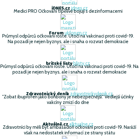
iDNES.cz
idnes.cz
Medici PRO Očkování trpělivě bojují s dezinformacemi
Forum
ukforum.cz
Průmysl odpůrců očkování roste. Útočí na vakcinaci proti covid-19.
Na pozadí je nejen byznys, ale i snaha o rozvrat demokracie
britské listy
blisty.cz
Průmysl odpůrců očkování roste. Útočí na vakcinaci proti covid-19. Na
pozadí je nejen byznys, ale i snaha o rozvrat demokracie
Zdravotnický deník
zdravotnickydenik.cz
"Zobat ibuprofen jako bonbony je nebezpečnější." Vedlejší účinky
vakcíny zmizí do dne
Aktuálně.cz
alktualne.cz
Zdravotníci by měli být ambasadoři očkování proti covid-19. Naráží
však na nedostatek informací ze strany státu