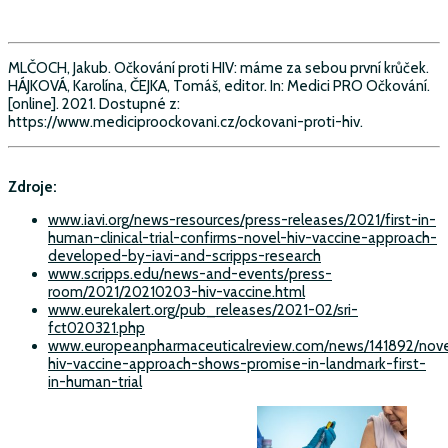
MLČOCH, Jakub. Očkování proti HIV: máme za sebou první krůček.
HÁJKOVÁ, Karolína, ČEJKA, Tomáš, editor. In: Medici PRO Očkování.
[online]. 2021. Dostupné z:
https://www.mediciproockovani.cz/ockovani-proti-hiv.
Zdroje:
www.iavi.org/news-resources/press-releases/2021/first-in-
human-clinical-trial-confirms-novel-hiv-vaccine-approach-
developed-by-iavi-and-scripps-research
www.scripps.edu/news-and-events/press-
room/2021/20210203-hiv-vaccine.html
www.eurekalert.org/pub_releases/2021-02/sri-
fct020321.php
www.europeanpharmaceuticalreview.com/news/141892/nove
hiv-vaccine-approach-shows-promise-in-landmark-first-
in-human-trial