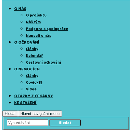
O NÁS
O projektu
Náš tým
Podpora a spolupráce
Napsali o nás
O OČKOVÁNÍ
Články
Kalendář
Cestovní očkování
O NEMOCÍCH
Články
Covid-19
Videa
OTÁZKY Z ČEKÁRNY
KE STAŽENÍ
Hledat
Hlavní navigační menu