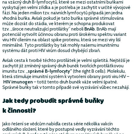
na vzácný druh B-lymfocytů, které se mezi ostatními buňkami
vyskytují jen velmi zřídka a je potřeba je zachytit v určité vývojové
fázi. Na jeden milion tzv. naivních lymfocytů připadá jen jedna
vhodná buňka. Avšak pokud je tato buňka správně stimulována
může dozrát do stádia, ve kterém je schopna produkovat
tzv. „široce neutralizující protilátky” neboli
BnAb
. BnAb mají
potenciál vytvořit účinnou obranu proti širokému spektru variant
viru HIV cílením na oblast spike proteinu, která se mezi viry liší
minimálně. Tyto protilátky by tak mohly našemu imunitnímu
systému dát proti HIV virům dosud chybějící zbraň.
Avšak cesta k tvorbě těchto protilátek je velmi spletitá. Nejtěžší je
zachytit již zmíněný správný druh buněk tvořících protilátkovou
imunitu tzv. „
správné B-lymfocyty”
(the right B cells). Molekulu,
která stimuluje imunitní systém k vytvoření obrany proti viru HIV –
HIV imunogen
– totiž tento druh buněk váže velmi špatně.
Správné buňky tak v tomto případě své vyzrávání vůbec nezahájí.
Jak tedy probudit správné buňky
k
činnosti?
Jako řešení se vědcům nabídla cesta série několika vakcín
odlišného složení, které by postupně vedly vyzrávání těchto