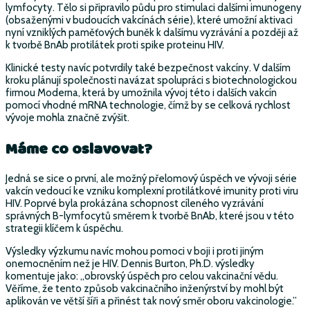
lymfocyty. Tělo si připravilo půdu pro stimulaci dalšími imunogeny
(obsaženými v budoucích vakcínách série), které umožní aktivaci
nyní vzniklých paměťových buněk k dalšímu vyzrávání a později až
k tvorbě BnAb protilátek proti spike proteinu HIV.
Klinické testy navíc potvrdily také bezpečnost vakcíny. V dalším
kroku plánují společnosti navázat spolupráci s biotechnologickou
firmou Moderna, která by umožnila vývoj této i dalších vakcín
pomocí vhodné mRNA technologie, čímž by se celková rychlost
vývoje mohla značně zvýšit.
Máme co oslavovat?
Jedná se sice o první, ale možný přelomový úspěch ve vývoji série
vakcín vedoucí ke vzniku komplexní protilátkové imunity proti viru
HIV. Poprvé byla prokázána schopnost cíleného vyzrávání
správných B-lymfocytů směrem k tvorbě BnAb, které jsou v této
strategii klíčem k úspěchu.
Výsledky výzkumu navíc mohou pomoci v boji i proti jiným
onemocněním než je HIV. Dennis Burton, Ph.D. výsledky
komentuje jako: „obrovský úspěch pro celou vakcinační vědu.
Věříme, že tento způsob vakcinačního inženýrství by mohl být
aplikován ve větší šíři a přinést tak nový směr oboru vakcinologie.”