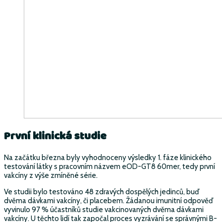
První klinická studie
Na začátku března byly vyhodnoceny výsledky 1. fáze klinického
testování látky s pracovním názvem eOD-GT8 60mer, tedy první
vakcíny z výše zmíněné série.
Ve studii bylo testováno 48 zdravých dospělých jedinců, buď
dvěma dávkami vakcíny, či placebem. Žádanou imunitní odpověď
vyvinulo 97 % účastníků studie vakcinovaných dvěma dávkami
vakcíny. U těchto lidí tak započal proces vyzrávání se správnými B-