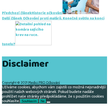
Předchozí článek
Historie očkování
Další článek
Očkování proti malárii. Konečně světlo na konci
tunelu?
Disclaimer
Copyright © 2021
Medici PRO Očkování
Užíváme cookies, abychom vám zajistili co možná nejsnadnější
použití našich webových stránek. Pokud budete nadále
prohlížet naše stránky předpokládáme, že s použitím cookies
souhlasíte.
Souhlasím
Ne