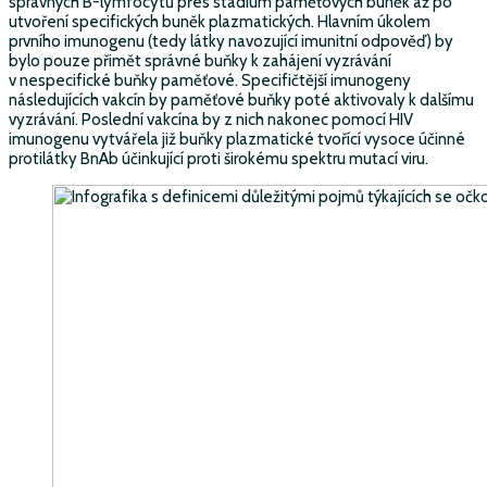
správných B-lymfocytů přes stádium paměťových buněk až po
utvoření specifických buněk plazmatických. Hlavním úkolem
prvního imunogenu (tedy látky navozující imunitní odpověď) by
bylo pouze přimět správné buňky k zahájení vyzrávání
v nespecifické buňky paměťové. Specifičtější imunogeny
následujících vakcín by paměťové buňky poté aktivovaly k dalšímu
vyzrávání. Poslední vakcína by z nich nakonec pomocí HIV
imunogenu vytvářela již buňky plazmatické tvořící vysoce účinné
protilátky BnAb účinkující proti širokému spektru mutací viru.