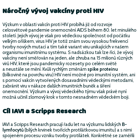
Náročný vývoj vakcíny proti HIV
Výzkum v oblasti vakcín proti HIV probíhá již od rozvoje
celosvětové pandemie onemocnění AIDS během 80. let minulého
století. Jejich vývoj je však pro vědeckou společnost od počátku
velkým oříškem, virus HIV je totiž znám svou vysokou frekvencí
tvorby nových mutací a tím také variant viru unikajících v našem
organismu imunitnímu systému. S nadsázkou tak lze říci, že vývoj
vakcíny není směřován na jeden, ale zhruba na 15 milionů různých
virů HIV, které jsou pandemicky rozesety po celém světě
a neustále se mění. Kvůli rychlým změnám
spike
proteinu
(bílkovině na povrchu viru) HIV není možné pro imunitní systém, ani
s pomocí vakcín vytvořených dosavadními vědeckými metodami,
zabránit viru v nákaze dalších imunitních buněk a šíření
onemocnění. Výzkum a vývoj vědeckého týmu však právě nyní
možná učinil zlomový krok v tomto nesnadném vědeckém boji.
Cíl IAVI a
Scripps Research
IAVI a Scripps Research pracují řadu let na výzkumu lidských
B-
lymfocytů
(bílých krvinek tvořících protilátkovou imunitu) a s nimi
spojeném procesu vzniku tvorby protilátek. Konkrétně se zaměřili