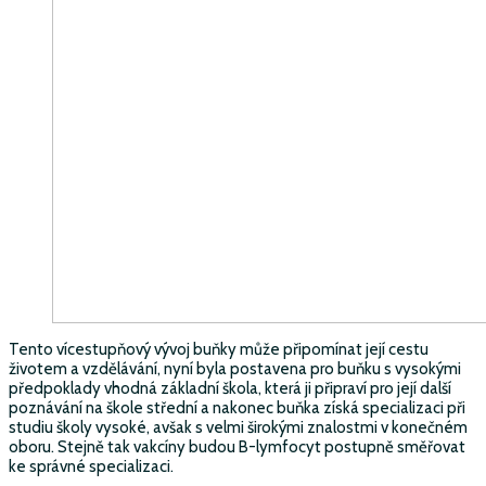
Tento vícestupňový vývoj buňky může připomínat její cestu
životem a vzdělávání, nyní byla postavena pro buňku s vysokými
předpoklady vhodná základní škola, která ji připraví pro její další
poznávání na škole střední a nakonec buňka získá specializaci při
studiu školy vysoké, avšak s velmi širokými znalostmi v konečném
oboru. Stejně tak vakcíny budou B-lymfocyt postupně směřovat
ke správné specializaci.