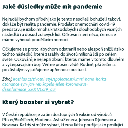
Jaké důsledky může mít pandemie
Nejraději bychom příběh jako je tento nesdíleli, bohužel i taková
dokáže být realita pandemie. Prodělat onemocnění covid-19
představuje riziko mnoha krátkodobých i dlouhodobých vážných
následků i u dosud zdravých lidí. Očkování není něco, čemu se
máme vyhnout proděláním nemoci.
Očkujeme se proto, abychom odstranili nebo alespoň snížili riziko
těchto následků, které zasáhly do životů milionů lidí po celém
světě. Očkování je nejlepší zbraní, kterou máme v tomto dlouhém
a vyčerpávajícím boji. Věřme prosím vědě. Rodině, přátelům a
pozůstalým vyjadřujeme upřímnou soustrast.
Zdroj:
irozhlas.cz/zivotni-styl/spolecnost/umrti-hana-horka-
asonance-syn-jan-rek-kapela-jelen-koronavirus-
dezinformace_2201171239_aur
Který booster si vybrat?
V České republice je zatím dostupných 5 vakcín od výrobců:
Pfizer/BioNTech, Moderna, AstraZeneca, Johnson & Johnson a
Novavax. Každý si může vybrat, kterou látku použije jako posilující.