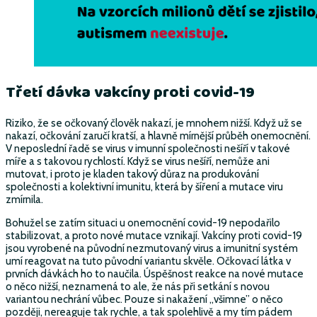
Třetí dávka vakcíny proti covid-19
Riziko, že se očkovaný člověk nakazí, je mnohem nižší. Když už se
nakazí, očkování zaručí kratší, a hlavně mírnější průběh onemocnění.
V neposlední řadě se virus v imunní společnosti nešíří v takové
míře a s takovou rychlostí. Když se virus nešíří, nemůže ani
mutovat, i proto je kladen takový důraz na produkování
společnosti a kolektivní imunitu, která by šíření a mutace viru
zmírnila.
Bohužel se zatím situaci u onemocnění covid-19 nepodařilo
stabilizovat, a proto nové mutace vznikají. Vakcíny proti covid-19
jsou vyrobené na původní nezmutovaný virus a imunitní systém
umí reagovat na tuto původní variantu skvěle. Očkovací látka v
prvních dávkách ho to naučila. Úspěšnost reakce na nové mutace
o něco nižší, neznamená to ale, že nás při setkání s novou
variantou nechrání vůbec. Pouze si nakažení „všimne” o něco
později, nereaguje tak rychle, a tak spolehlivě a my tím pádem