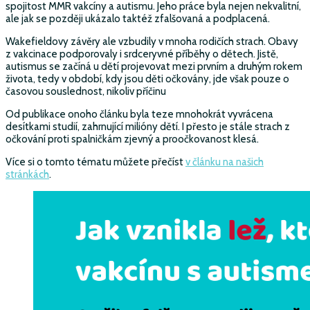
spojitost MMR vakcíny a autismu. Jeho práce byla nejen nekvalitní,
ale jak se později ukázalo taktéž zfalšovaná a podplacená.
Wakefieldovy závěry ale vzbudily v mnoha rodičích strach. Obavy
z vakcinace podporovaly i srdceryvné příběhy o dětech. Jistě,
autismus se začíná u dětí projevovat mezi prvním a druhým rokem
života, tedy v období, kdy jsou děti očkovány, jde však pouze o
časovou souslednost, nikoliv příčinu
Od publikace onoho článku byla teze mnohokrát vyvrácena
desítkami studií, zahrnující milióny dětí. I přesto je stále strach z
očkování proti spalničkám zjevný a proočkovanost klesá.
Více si o tomto tématu můžete přečíst
v článku na našich
stránkách
.