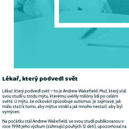
Lékař, který podvedl svět
Lékař, který podvedl svět – to je Andrew Wakefield. Muž, který stál
svou studií u zrodu mýtu, kterému uvěřily milióny lidí po celém
světě. U mýtu, že očkování způsobuje autismus. Je zajímavé, jak
málo stačí k tomu, aby mýtus vznikl a jak mnoho nestačí, aby byl
vymýcen.
Na počátku stál Andrew Wakefield, se svou studií publikovanou v
roce 1998 Jeho výzkum (zahrnující pouhých 12 dětí), upozorňoval na