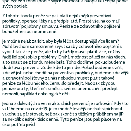
společného fondu podle svých možností a naoplátku čerpá podle
svých potřeb.
Z tohoto fondu peněz se pak platí nejrůznější preventivní
prohlídky, operace, léky na předpis, atd. Prostě vše, na co mají
zdravotní pojišťovny smlouvu. Peníze ze zdravotního pojištění
bohužel nejsou neomezené.
Je možné nějak zařídit, aby byla léčba dostupnější více lidem?
Mohli bychom samozřemě zvýšit sazby zdravotního pojištění a
vybrat tak více peněz, ale to by každý musel platit více, což by
řadě lidí způsobilo problémy. Druhá možnost záleží na nás všech,
a to snažit se z fondu méně brát. Toho docílíme, pokud budeme
dodržovat prevenci všude, kde to jen jde. Pokud budeme cvičit,
zdravě jíst, nebo chodit na preventivní prohlídky, budeme zdravější
a zdravotní pojišťovny za nás nebudou muset platit takové
peníze za léčbu něčeho, čemu šlo předejít. Naopak zbydou
peníze pro ty, kteří měli smůlu a svému onemocnění předejít
nemohli, například onkologické děti.
Jedna z důležitých a velmi aktuálních prevencí je i očkování. Když to
vztáhneme na covid-19, je rozhodně levnější nechat si píchnout
vakcínu za pár stovek, než pak skončit s těžkým průběhem na JIP
za několik desítek tisíc denně. Tyto peníze jsou pak placeny na
úkor potřeb jiných.