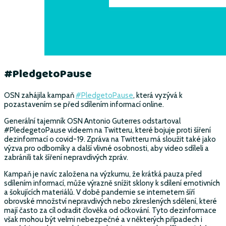
#PledgetoPause
OSN zahájila kampaň
#PledgetoPause
, která vyzývá k
pozastavením se před sdílením informací online.
Generální tajemník OSN Antonio Guterres odstartoval
#PledegetoPause videem na Twitteru, které bojuje proti šíření
dezinformací o covid-19. Zpráva na Twitteru má sloužit také jako
výzva pro odborníky a další vlivné osobnosti, aby video sdíleli a
zabránili tak šíření nepravdivých zpráv.
Kampaň je navíc založena na výzkumu, že krátká pauza před
sdílením informací, může výrazně snížit sklony k sdílení emotivních
a šokujících materiálů. V době pandemie se internetem šíří
obrovské množství nepravdivých nebo zkreslených sdělení, které
mají často za cíl odradit člověka od očkování. Tyto dezinformace
však mohou být velmi nebezpečné a v některých případech i