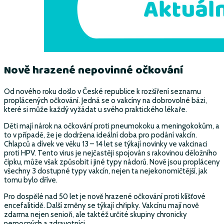
Nově hrazené nepovinné očkování
Od nového roku došlo v České republice k rozšíření seznamu
proplácených očkování. Jedná se o vakcíny na dobrovolné bázi,
které si může každý vyžádat u svého praktického lékaře.
Děti mají nárok na očkování proti pneumokoku a meningokokům, a
to v případě, že je dodržena ideální doba pro podání vakcín.
Chlapců a dívek ve věku 13 – 14 let se týkají novinky ve vakcinaci
proti HPV. Tento virus je nejčastěji spojován s rakovinou děložního
čípku, může však způsobit i jiné typy nádorů. Nově jsou propláceny
všechny 3 dostupné typy vakcín, nejen ta nejekonomičtější, jak
tomu bylo dříve.
Pro dospělé nad 50 let je nově hrazené očkování proti klíšťové
encefalitidě. Další změny se týkají chřipky. Vakcínu mají nově
zdarma nejen senioři, ale taktéž určité skupiny chronicky
nemocných a zdravotníci.