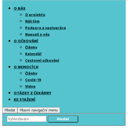
O NÁS
O projektu
Náš tým
Podpora a spolupráce
Napsali o nás
O OČKOVÁNÍ
Články
Kalendář
Cestovní očkování
O NEMOCÍCH
Články
Covid-19
Videa
OTÁZKY Z ČEKÁRNY
KE STAŽENÍ
Hledat
Hlavní navigační menu