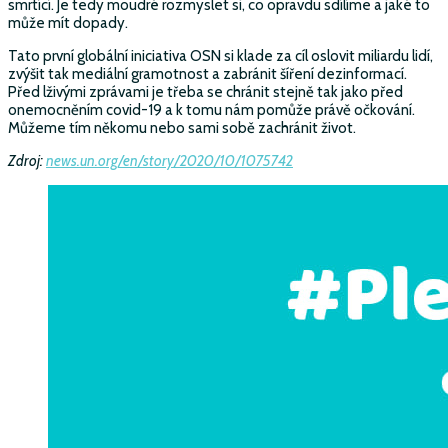
smrtící. Je tedy moudré rozmyslet si, co opravdu sdílíme a jaké to
může mít dopady.
Tato první globální iniciativa OSN si klade za cíl oslovit miliardu lidí,
zvýšit tak mediální gramotnost a zabránit šíření dezinformací.
Před lživými zprávami je třeba se chránit stejně tak jako před
onemocněním covid-19 a k tomu nám pomůže právě očkování.
Můžeme tím někomu nebo sami sobě zachránit život.
Zdroj:
news.un.org/en/story/2020/10/1075742