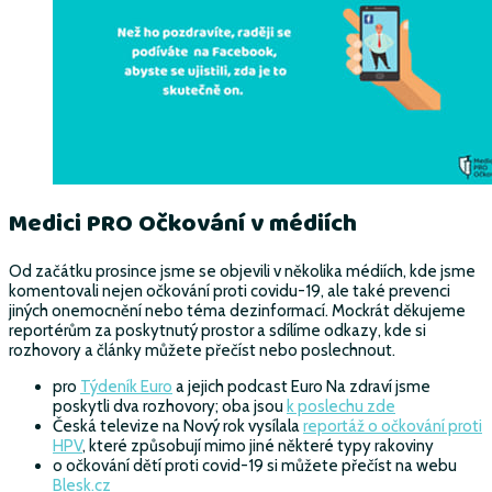
Medici PRO Očkování v médiích
Od začátku prosince jsme se objevili v několika médiích, kde jsme
komentovali nejen očkování proti covidu-19, ale také prevenci
jiných onemocnění nebo téma dezinformací. Mockrát děkujeme
reportérům za poskytnutý prostor a sdílíme odkazy, kde si
rozhovory a články můžete přečíst nebo poslechnout.
pro
Týdeník Euro
a jejich podcast Euro Na zdraví jsme
poskytli dva rozhovory; oba jsou
k poslechu zde
Česká televize na Nový rok vysílala
reportáž o očkování proti
HPV
, které způsobují mimo jiné některé typy rakoviny
o očkování dětí proti covid-19 si můžete přečíst na webu
Blesk.cz