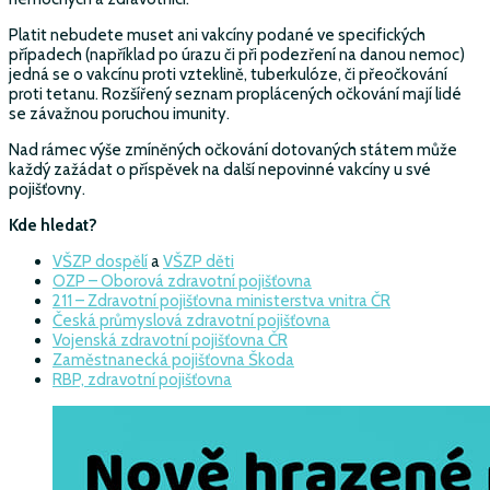
Platit nebudete muset ani vakcíny podané ve specifických
případech (například po úrazu či při podezření na danou nemoc)
jedná se o vakcínu proti vzteklině, tuberkulóze, či přeočkování
proti tetanu. Rozšířený seznam proplácených očkování mají lidé
se závažnou poruchou imunity.
Nad rámec výše zmíněných očkování dotovaných státem může
každý zažádat o příspěvek na další nepovinné vakcíny u své
pojišťovny.
Kde hledat?
VŠZP dospělí
a
VŠZP děti
OZP – Oborová zdravotní pojišťovna
211 – Zdravotní pojišťovna ministerstva vnitra ČR
Česká průmyslová zdravotní pojišťovna
Vojenská zdravotní pojišťovna ČR
Zaměstnanecká pojišťovna Škoda
RBP, zdravotní pojišťovna