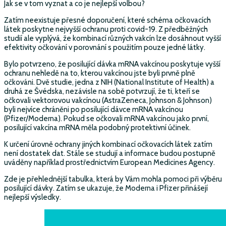
Jak se v tom vyznat a co je nejlepší volbou?
Zatím neexistuje přesné doporučení, které schéma očkovacích
látek poskytne nejvyšší ochranu proti covid-19. Z předběžných
studií ale vyplývá, že kombinací různých vakcín lze dosáhnout vyšší
efektivity očkování v porovnání s použitím pouze jedné látky.
Bylo potvrzeno, že posilující dávka mRNA vakcínou poskytuje vyšší
ochranu nehledě na to, kterou vakcínou jste byli prvně plně
očkováni. Dvě studie, jedna z NIH (National Institute of Health) a
druhá ze Švédska, nezávisle na sobě potvrzují, že ti, kteří se
očkovali vektorovou vakcínou (AstraZeneca, Johnson & Johnson)
byli nejvíce chráněni po posilující dávce mRNA vakcínou
(Pfizer/Moderna). Pokud se očkovali mRNA vakcínou jako první,
posilující vakcína mRNA měla podobný protektivní účinek.
K určení úrovně ochrany jiných kombinací očkovacích látek zatím
není dostatek dat. Stále se studují a informace budou postupně
uváděny například prostřednictvím European Medicines Agency.
Zde je přehlednější tabulka, která by Vám mohla pomoci při výběru
posilující dávky. Zatím se ukazuje, že Moderna i Pfizer přinášejí
nejlepší výsledky.