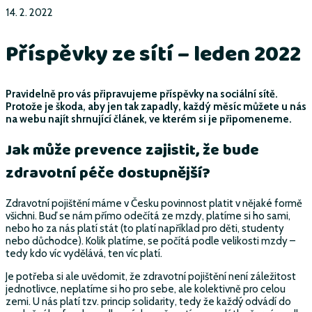
14. 2. 2022
Příspěvky ze sítí – leden 2022
Pravidelně pro vás připravujeme příspěvky na sociální sítě.
Protože je škoda, aby jen tak zapadly, každý měsíc můžete u nás
na webu najít shrnující článek, ve kterém si je připomeneme.
Jak může prevence zajistit, že bude
zdravotní péče dostupnější?
Zdravotní pojištění máme v Česku povinnost platit v nějaké formě
všichni. Buď se nám přímo odečítá ze mzdy, platíme si ho sami,
nebo ho za nás platí stát (to platí například pro děti, studenty
nebo důchodce). Kolik platíme, se počítá podle velikosti mzdy –
tedy kdo víc vydělává, ten víc platí.
Je potřeba si ale uvědomit, že zdravotní pojištění není záležitost
jednotlivce, neplatíme si ho pro sebe, ale kolektivně pro celou
zemi. U nás platí tzv. princip solidarity, tedy že každý odvádí do