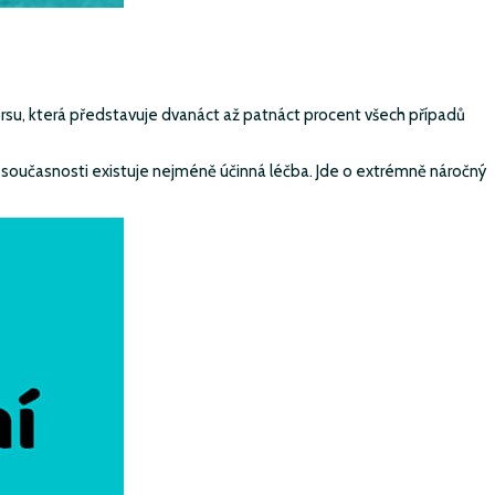
u prsu, která představuje dvanáct až patnáct procent všech případů
 současnosti existuje nejméně účinná léčba. Jde o extrémně náročný