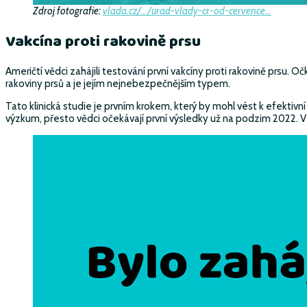
Zdroj fotografie:
vlada.cz/…/urad-vlady-cr-od-cervence…
Vakcína proti rakovině prsu
Američtí vědci zahájili testování první vakcíny proti rakovině prsu.
rakoviny prsů a je jejím nejnebezpečnějším typem.
Tato klinická studie je prvním krokem, který by mohl vést k efekt
výzkum, přesto vědci očekávají první výsledky už na podzim 2022. 