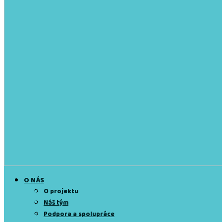
O NÁS
O projektu
Náš tým
Podpora a spolupráce