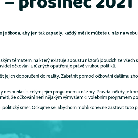
í – prosinec 2021
že je škoda, aby jen tak zapadly, každý měsíc můžete u nás na webu
ským tématem, na který existuje spoustu názorů jdoucích ze všech s
pravidel očkování a různých opatření je právě v rukou politiků.
ádět jejich doporučení do reality. Zabránit pomocí očkování dalšímu 
cky nesouhlasí s celým jejím programem a názory. Pravda, někdy je ko
paměti, že očkování není nějakým výmyslem či volebním programem poli
si politický směr. Očkujme se, abychom mohli konečně zastavit tuto pa