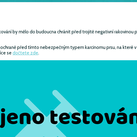
 Očkování by mělo do budoucna chránit před trojitě negativní rakovino
ivní ochraně před tímto nebezpečným typem karcinomu prsu, na které v
Více se
dočtete zde
.