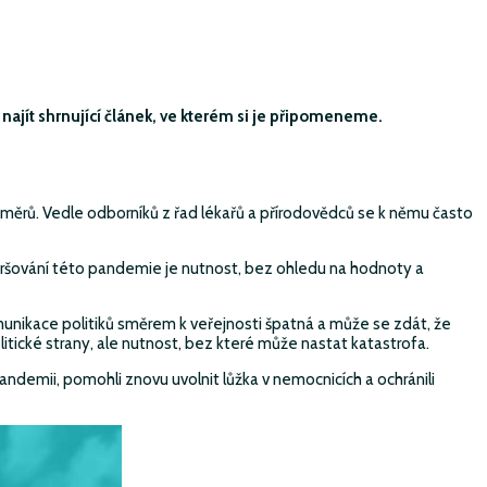
 najít shrnující článek, ve kterém si je připomeneme.
měrů. Vedle odborníků z řad lékařů a přírodovědců se k němu často
zhoršování této pandemie je nutnost, bez ohledu na hodnoty a
munikace politiků směrem k veřejnosti špatná a může se zdát, že
tické strany, ale nutnost, bez které může nastat katastrofa.
ndemii, pomohli znovu uvolnit lůžka v nemocnicích a ochránili